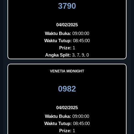
3790
04/02/2025
Waktu Buka:
09:00:00
Waktu Tutup:
08:45:00
Prize:
1
Angka Split:
3, 7, 9, 0
VENETIA MIDNIGHT
0982
04/02/2025
Waktu Buka:
09:00:00
Waktu Tutup:
08:45:00
Prize:
1