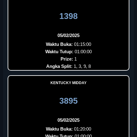
1398
05/02/2025
Waktu Buka:
01:15:00
Waktu Tutup:
01:00:00
Prize:
1
Angka Split:
1, 3, 9, 8
KENTUCKY MIDDAY
3895
05/02/2025
Waktu Buka:
01:20:00
Waktu Tutup:
01:00:00