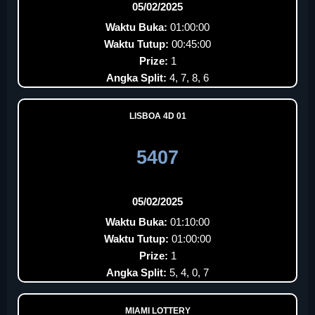
05/02/2025
Waktu Buka:
01:00:00
Waktu Tutup:
00:45:00
Prize:
1
Angka Split:
4, 7, 8, 6
LISBOA 4D 01
5407
05/02/2025
Waktu Buka:
01:10:00
Waktu Tutup:
01:00:00
Prize:
1
Angka Split:
5, 4, 0, 7
MIAMI LOTTERY