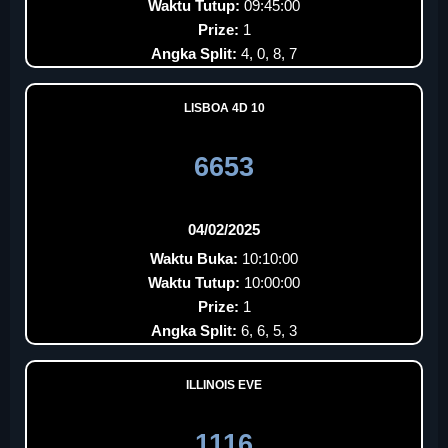
Waktu Tutup:
09:45:00
Prize:
1
Angka Split:
4, 0, 8, 7
LISBOA 4D 10
6653
04/02/2025
Waktu Buka:
10:10:00
Waktu Tutup:
10:00:00
Prize:
1
Angka Split:
6, 6, 5, 3
ILLINOIS EVE
1116