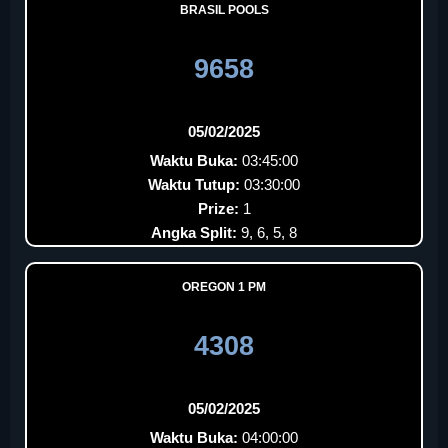
BRASIL POOLS
9658
05/02/2025
Waktu Buka:
03:45:00
Waktu Tutup:
03:30:00
Prize:
1
Angka Split:
9, 6, 5, 8
OREGON 1 PM
4308
05/02/2025
Waktu Buka:
04:00:00