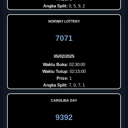
Angka Split:
0, 5, 9, 2
NORWAY LOTTERY
7071
05/02/2025
Waktu Buka:
02:30:00
Waktu Tutup:
02:15:00
Prize:
1
Angka Split:
7, 0, 7, 1
CAROLINA DAY
9392