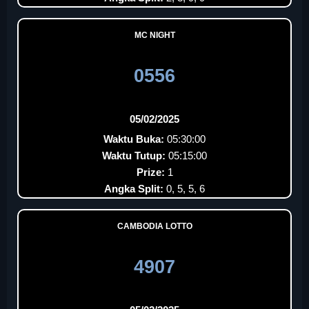
MC NIGHT
0556
05/02/2025
Waktu Buka:
05:30:00
Waktu Tutup:
05:15:00
Prize:
1
Angka Split:
0, 5, 5, 6
CAMBODIA LOTTO
4907