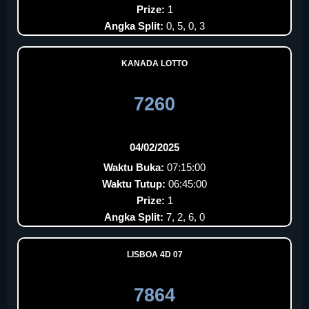
Prize:
1
Angka Split:
0, 5, 0, 3
KANADA LOTTO
7260
04/02/2025
Waktu Buka:
07:15:00
Waktu Tutup:
06:45:00
Prize:
1
Angka Split:
7, 2, 6, 0
LISBOA 4D 07
7864