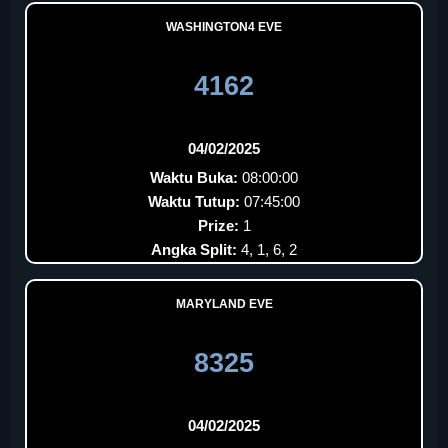
WASHINGTON4 EVE
4162
04/02/2025
Waktu Buka:
08:00:00
Waktu Tutup:
07:45:00
Prize:
1
Angka Split:
4, 1, 6, 2
MARYLAND EVE
8325
04/02/2025