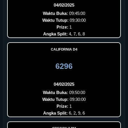
04/02/2025
Waktu Buka:
09:45:00
Waktu Tutup:
09:30:00
Prize:
1
Angka Split:
4, 7, 6, 8
CALIFORNIA D4
6296
04/02/2025
Waktu Buka:
09:50:00
Waktu Tutup:
09:30:00
Prize:
1
Angka Split:
6, 2, 9, 6