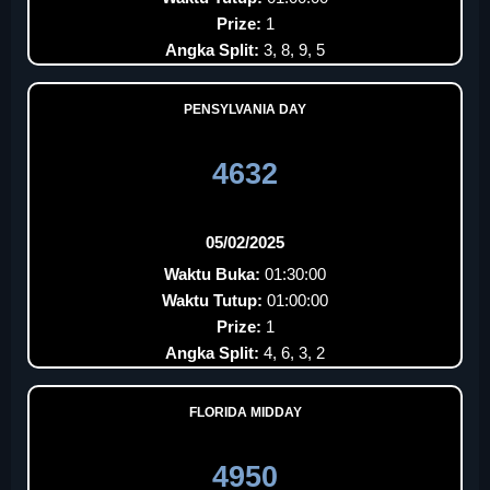
Prize:
1
Angka Split:
3, 8, 9, 5
PENSYLVANIA DAY
4632
05/02/2025
Waktu Buka:
01:30:00
Waktu Tutup:
01:00:00
Prize:
1
Angka Split:
4, 6, 3, 2
FLORIDA MIDDAY
4950