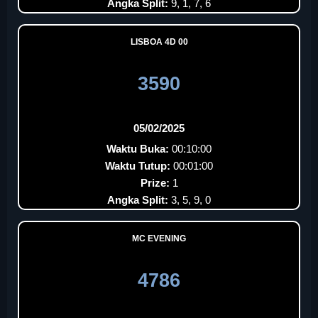
Angka Split:
9, 1, 7, 6
LISBOA 4D 00
3590
05/02/2025
Waktu Buka:
00:10:00
Waktu Tutup:
00:01:00
Prize:
1
Angka Split:
3, 5, 9, 0
MC EVENING
4786