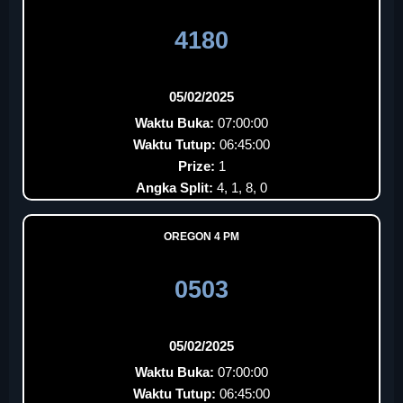
4180
05/02/2025
Waktu Buka:
07:00:00
Waktu Tutup:
06:45:00
Prize:
1
Angka Split:
4, 1, 8, 0
OREGON 4 PM
0503
05/02/2025
Waktu Buka:
07:00:00
Waktu Tutup:
06:45:00