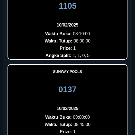
1105
10/02/2025
Waktu Buka:
08:10:00
Waktu Tutup:
08:00:00
Prize:
1
Angka Split:
1, 1, 0, 5
SUNWAY POOLS
0137
10/02/2025
Waktu Buka:
09:00:00
Waktu Tutup:
08:45:00
Prize:
1