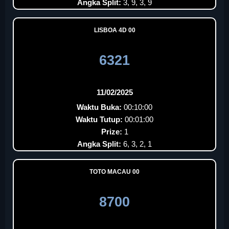
Angka Split:
3, 9, 3, 9
LISBOA 4D 00
6321
11/02/2025
Waktu Buka:
00:10:00
Waktu Tutup:
00:01:00
Prize:
1
Angka Split:
6, 3, 2, 1
TOTO MACAU 00
8700