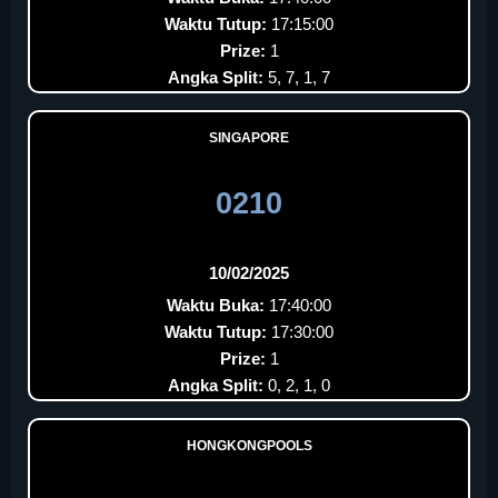
Waktu Tutup:
17:15:00
Prize:
1
Angka Split:
5, 7, 1, 7
SINGAPORE
0210
10/02/2025
Waktu Buka:
17:40:00
Waktu Tutup:
17:30:00
Prize:
1
Angka Split:
0, 2, 1, 0
HONGKONGPOOLS