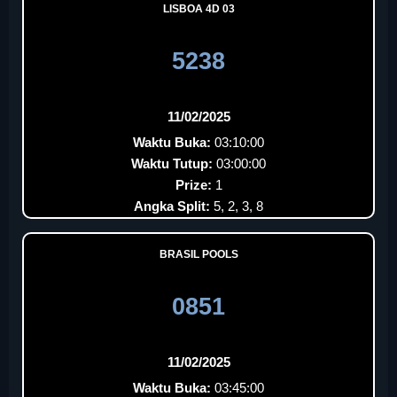
LISBOA 4D 03
5238
11/02/2025
Waktu Buka:
03:10:00
Waktu Tutup:
03:00:00
Prize:
1
Angka Split:
5, 2, 3, 8
BRASIL POOLS
0851
11/02/2025
Waktu Buka:
03:45:00