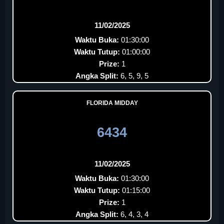
11/02/2025
Waktu Buka:
01:30:00
Waktu Tutup:
01:00:00
Prize:
1
Angka Split:
6, 5, 9, 5
FLORIDA MIDDAY
6434
11/02/2025
Waktu Buka:
01:30:00
Waktu Tutup:
01:15:00
Prize:
1
Angka Split:
6, 4, 3, 4