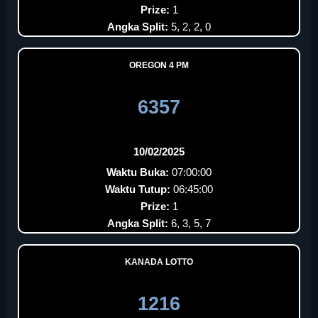
Prize:
1
Angka Split:
5, 2, 2, 0
OREGON 4 PM
6357
10/02/2025
Waktu Buka:
07:00:00
Waktu Tutup:
06:45:00
Prize:
1
Angka Split:
6, 3, 5, 7
KANADA LOTTO
1216