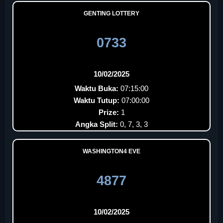
GENTING LOTTERY
0733
10/02/2025
Waktu Buka:
07:15:00
Waktu Tutup:
07:00:00
Prize:
1
Angka Split:
0, 7, 3, 3
WASHINGTON4 EVE
4877
10/02/2025