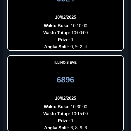
10/02/2025
Waktu Buka:
10:10:00
Waktu Tutup:
10:00:00
Prize:
1
Angka Split:
0, 9, 2, 4
ILLINOIS EVE
6896
10/02/2025
Waktu Buka:
10:30:00
Waktu Tutup:
10:15:00
Prize:
1
Angka Split:
6, 8, 9, 6