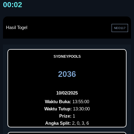
00:02
Hasil Togel
NEO117
SYDNEYPOOLS
2036
10/02/2025
Waktu Buka:
13:55:00
Waktu Tutup:
13:30:00
Prize:
1
Angka Split:
2, 0, 3, 6