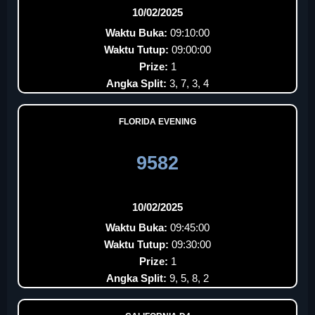
10/02/2025
Waktu Buka:
09:10:00
Waktu Tutup:
09:00:00
Prize:
1
Angka Split:
3, 7, 3, 4
FLORIDA EVENING
9582
10/02/2025
Waktu Buka:
09:45:00
Waktu Tutup:
09:30:00
Prize:
1
Angka Split:
9, 5, 8, 2