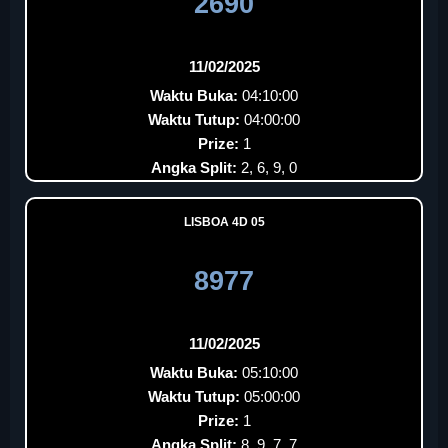
2690
11/02/2025
Waktu Buka:
04:10:00
Waktu Tutup:
04:00:00
Prize:
1
Angka Split:
2, 6, 9, 0
LISBOA 4D 05
8977
11/02/2025
Waktu Buka:
05:10:00
Waktu Tutup:
05:00:00
Prize:
1
Angka Split:
8, 9, 7, 7