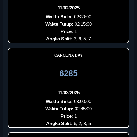
11/02/2025
Waktu Buka:
02:30:00
Waktu Tutup:
02:15:00
Prize:
1
Angka Split:
3, 8, 5, 7
CAROLINA DAY
6285
11/02/2025
Waktu Buka:
03:00:00
Waktu Tutup:
02:45:00
Prize:
1
Angka Split:
6, 2, 8, 5