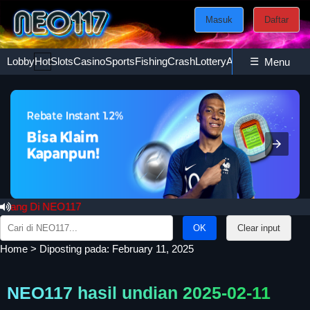
Masuk
Daftar
Lobby
Hot
Slots
Casino
Sports
Fishing
Crash
Lottery
Ayam
☰
Poker
Esport
Menu
g Di NEO117
Search
Clear input
for:
Home
>
Diposting pada: February 11, 2025
NEO117 hasil undian 2025-02-11