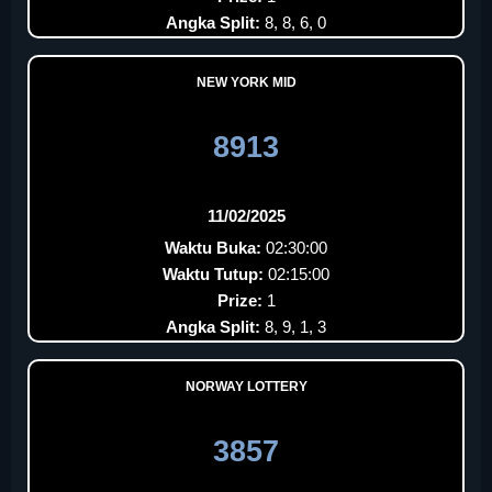
Angka Split:
8, 8, 6, 0
NEW YORK MID
8913
11/02/2025
Waktu Buka:
02:30:00
Waktu Tutup:
02:15:00
Prize:
1
Angka Split:
8, 9, 1, 3
NORWAY LOTTERY
3857