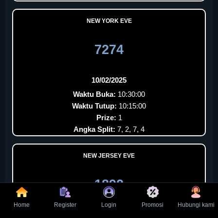
NEW YORK EVE
7274
10/02/2025
Waktu Buka:
10:30:00
Waktu Tutup:
10:15:00
Prize:
1
Angka Split:
7, 2, 7, 4
NEW JERSEY EVE
1892
Home
Register
Login
Promosi
Hubungi kami
10/02/2025