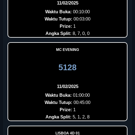
11/02/2025
Waktu Buka:
00:10:00
Waktu Tutup:
00:03:00
Prize:
1
Angka Split:
8, 7, 0, 0
MC EVENING
5128
11/02/2025
Waktu Buka:
01:00:00
Waktu Tutup:
00:45:00
Prize:
1
Angka Split:
5, 1, 2, 8
LISBOA 4D 01