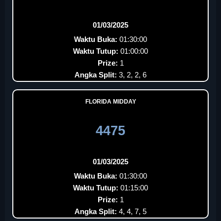
01/03/2025
Waktu Buka:
01:30:00
Waktu Tutup:
01:00:00
Prize:
1
Angka Split:
3, 2, 2, 6
FLORIDA MIDDAY
4475
01/03/2025
Waktu Buka:
01:30:00
Waktu Tutup:
01:15:00
Prize:
1
Angka Split:
4, 4, 7, 5