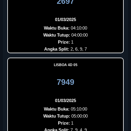
2697
01/03/2025
Waktu Buka:
04:10:00
Waktu Tutup:
04:00:00
Prize:
1
Angka Split:
2, 6, 9, 7
LISBOA 4D 05
7949
01/03/2025
Waktu Buka:
05:10:00
Waktu Tutup:
05:00:00
Prize:
1
Angka Split:
7, 9, 4, 9