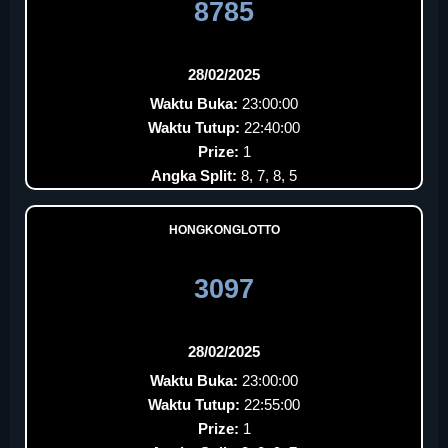
8785
28/02/2025
Waktu Buka:
23:00:00
Waktu Tutup:
22:40:00
Prize:
1
Angka Split:
8, 7, 8, 5
HONGKONGLOTTO
3097
28/02/2025
Waktu Buka:
23:00:00
Waktu Tutup:
22:55:00
Prize:
1