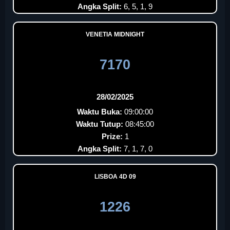
Angka Split:
6, 5, 1, 9
VENETIA MIDNIGHT
7170
28/02/2025
Waktu Buka:
09:00:00
Waktu Tutup:
08:45:00
Prize:
1
Angka Split:
7, 1, 7, 0
LISBOA 4D 09
1226