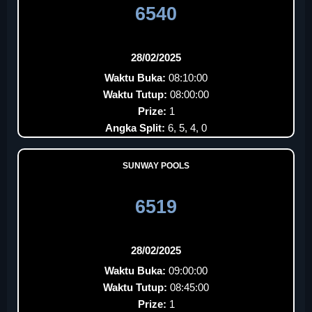
6540
28/02/2025
Waktu Buka:
08:10:00
Waktu Tutup:
08:00:00
Prize:
1
Angka Split:
6, 5, 4, 0
SUNWAY POOLS
6519
28/02/2025
Waktu Buka:
09:00:00
Waktu Tutup:
08:45:00
Prize:
1