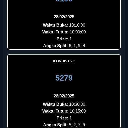
28/02/2025
Waktu Buka:
10:10:00
Waktu Tutup:
10:00:00
Prize:
1
Angka Split:
6, 1, 9, 9
ILLINOIS EVE
5279
28/02/2025
Waktu Buka:
10:30:00
Waktu Tutup:
10:15:00
Prize:
1
Angka Split:
5, 2, 7, 9