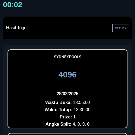
00:02
Hasil Togel
NEO117
SYDNEYPOOLS
4096
28/02/2025
Waktu Buka:
13:55:00
Waktu Tutup:
13:30:00
Prize:
1
Angka Split:
4, 0, 9, 6