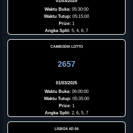
01/03/2025
Waktu Buka:
05:30:00
Waktu Tutup:
05:15:00
Prize:
1
Angka Split:
5, 4, 6, 7
CAMBODIA LOTTO
2657
01/03/2025
Waktu Buka:
06:00:00
Waktu Tutup:
05:35:00
Prize:
1
Angka Split:
2, 6, 5, 7
LISBOA 4D 06