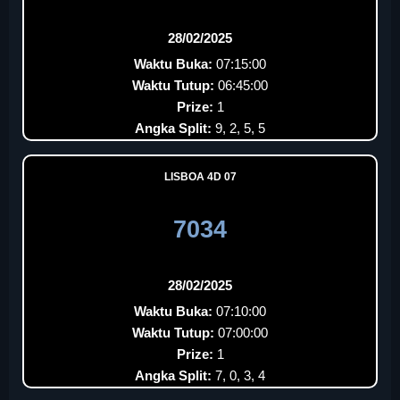
28/02/2025
Waktu Buka:
07:15:00
Waktu Tutup:
06:45:00
Prize:
1
Angka Split:
9, 2, 5, 5
LISBOA 4D 07
7034
28/02/2025
Waktu Buka:
07:10:00
Waktu Tutup:
07:00:00
Prize:
1
Angka Split:
7, 0, 3, 4