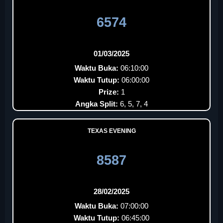
6574
01/03/2025
Waktu Buka:
06:10:00
Waktu Tutup:
06:00:00
Prize:
1
Angka Split:
6, 5, 7, 4
TEXAS EVENING
8587
28/02/2025
Waktu Buka:
07:00:00
Waktu Tutup:
06:45:00