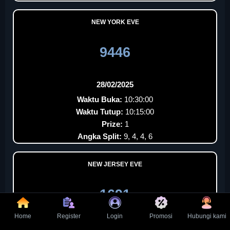
NEW YORK EVE
9446
28/02/2025
Waktu Buka:
10:30:00
Waktu Tutup:
10:15:00
Prize:
1
Angka Split:
9, 4, 4, 6
NEW JERSEY EVE
1691
Home
Register
Login
Promosi
Hubungi kami
28/02/2025