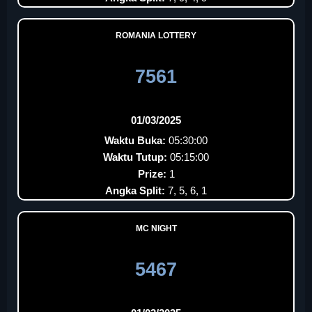
ROMANIA LOTTERY
7561
01/03/2025
Waktu Buka:
05:30:00
Waktu Tutup:
05:15:00
Prize:
1
Angka Split:
7, 5, 6, 1
MC NIGHT
5467