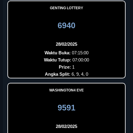
GENTING LOTTERY
6940
28/02/2025
Waktu Buka:
07:15:00
Waktu Tutup:
07:00:00
Prize:
1
Angka Split:
6, 9, 4, 0
WASHINGTON4 EVE
9591
28/02/2025