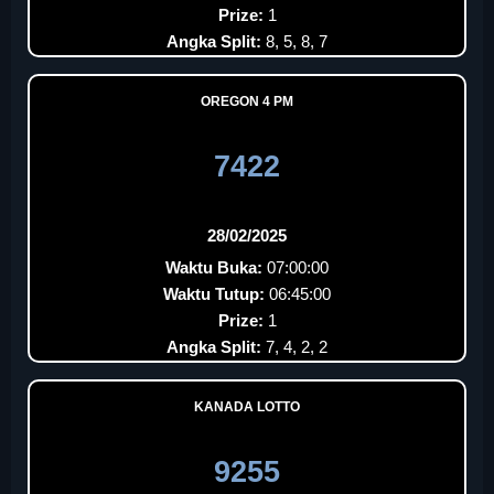
Prize:
1
Angka Split:
8, 5, 8, 7
OREGON 4 PM
7422
28/02/2025
Waktu Buka:
07:00:00
Waktu Tutup:
06:45:00
Prize:
1
Angka Split:
7, 4, 2, 2
KANADA LOTTO
9255