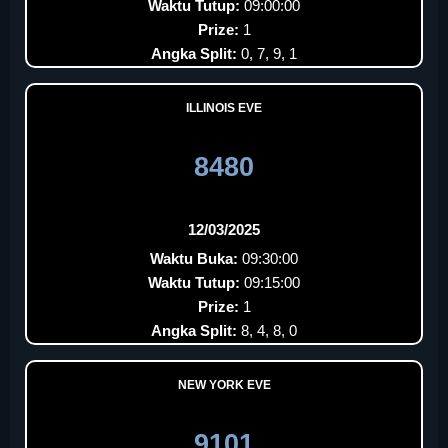
Waktu Tutup:
09:00:00
Prize:
1
Angka Split:
0, 7, 9, 1
ILLINOIS EVE
8480
12/03/2025
Waktu Buka:
09:30:00
Waktu Tutup:
09:15:00
Prize:
1
Angka Split:
8, 4, 8, 0
NEW YORK EVE
9101