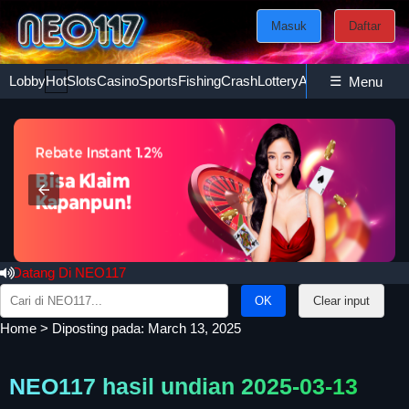
Masuk
Daftar
Lobby
Hot
Slots
Casino
Sports
Fishing
Crash
Lottery
Ayam
☰
Poker
Esport
Menu
tang Di NEO117
Search
Clear input
for:
Home
>
Diposting pada: March 13, 2025
NEO117 hasil undian 2025-03-13