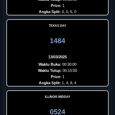
Prize:
1
Angka Split:
0, 0, 6, 0
TEXAS DAY
1484
13/03/2025
Waktu Buka:
00:30:00
Waktu Tutup:
00:15:00
Prize:
1
Angka Split:
1, 4, 8, 4
ILLINOIS MIDDAY
0524