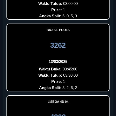
Waktu Tutup:
03:00:00
Prize:
1
Angka Split:
6, 0, 5, 3
BRASIL POOLS
3262
13/03/2025
Waktu Buka:
03:45:00
Waktu Tutup:
03:30:00
Prize:
1
Angka Split:
3, 2, 6, 2
LISBOA 4D 04