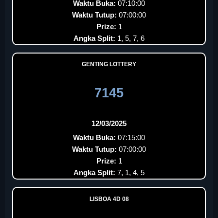
Waktu Buka:
07:10:00
Waktu Tutup:
07:00:00
Prize:
1
Angka Split:
1, 5, 7, 6
GENTING LOTTERY
7145
12/03/2025
Waktu Buka:
07:15:00
Waktu Tutup:
07:00:00
Prize:
1
Angka Split:
7, 1, 4, 5
LISBOA 4D 08