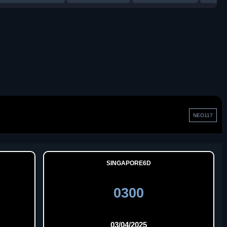
NEO117
SINGAPORE6D
0300
03/04/2025