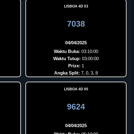
LISBOA 4D 03
7038
04/04/2025
Waktu Buka:
03:10:00
Waktu Tutup:
03:00:00
Prize:
1
Angka Split:
7, 0, 3, 8
LISBOA 4D 05
9624
04/04/2025