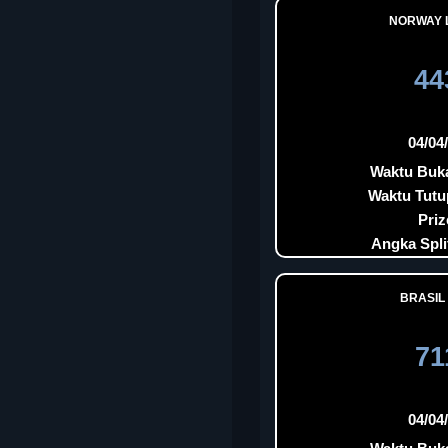
NORWAY 
44
04/04
Waktu Buk
Waktu Tutu
Priz
Angka Spli
BRASIL
71
04/04