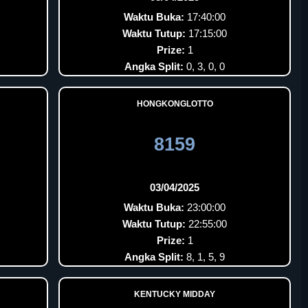
Waktu Buka:
17:40:00
Waktu Tutup:
17:15:00
Prize:
1
Angka Split:
0, 3, 0, 0
HONGKONGLOTTO
8159
03/04/2025
Waktu Buka:
23:00:00
Waktu Tutup:
22:55:00
Prize:
1
Angka Split:
8, 1, 5, 9
KENTUCKY MIDDAY