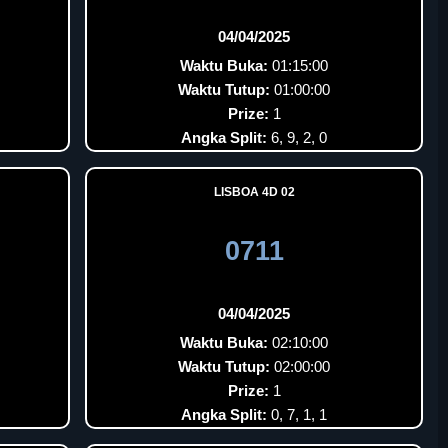
04/04/2025
Waktu Buka:
01:15:00
Waktu Tutup:
01:00:00
Prize:
1
Angka Split:
6, 9, 2, 0
LISBOA 4D 02
0711
04/04/2025
Waktu Buka:
02:10:00
Waktu Tutup:
02:00:00
Prize:
1
Angka Split:
0, 7, 1, 1