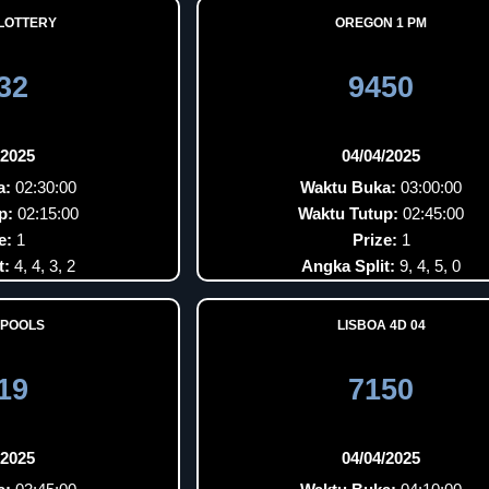
LOTTERY
OREGON 1 PM
32
9450
/2025
04/04/2025
a:
02:30:00
Waktu Buka:
03:00:00
p:
02:15:00
Waktu Tutup:
02:45:00
e:
1
Prize:
1
t:
4, 4, 3, 2
Angka Split:
9, 4, 5, 0
 POOLS
LISBOA 4D 04
19
7150
/2025
04/04/2025