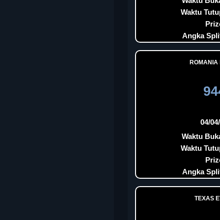
Waktu Buk
Waktu Tutu
Priz
Angka Spli
ROMANIA 
94
04/04
Waktu Buk
Waktu Tutu
Priz
Angka Spli
TEXAS E