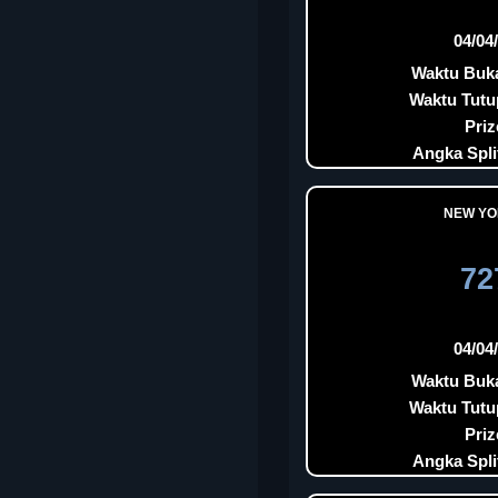
04/04
Waktu Buk
Waktu Tutu
Priz
Angka Spli
NEW YO
72
04/04
Waktu Buk
Waktu Tutu
Priz
Angka Spli