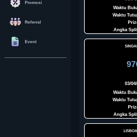
Promosi
Waktu Buk
Waktu Tutu
Referral
Priz
Angka Spli
Event
SINGA
97
03/04
Waktu Buk
Waktu Tutu
Priz
Angka Spli
LISBOA