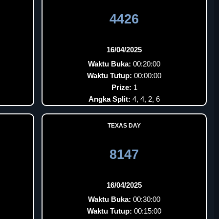
4426
16/04/2025
Waktu Buka:
00:20:00
Waktu Tutup:
00:00:00
Prize:
1
Angka Split:
4, 4, 2, 6
TEXAS DAY
8147
16/04/2025
Waktu Buka:
00:30:00
Waktu Tutup:
00:15:00