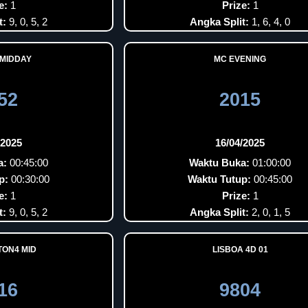
e:
1
Prize:
1
t:
9, 0, 5, 2
Angka Split:
1, 6, 4, 0
 MIDDAY
MC EVENING
52
2015
/2025
16/04/2025
a:
00:45:00
Waktu Buka:
01:00:00
p:
00:30:00
Waktu Tutup:
00:45:00
e:
1
Prize:
1
t:
9, 0, 5, 2
Angka Split:
2, 0, 1, 5
ON4 MID
LISBOA 4D 01
16
9804