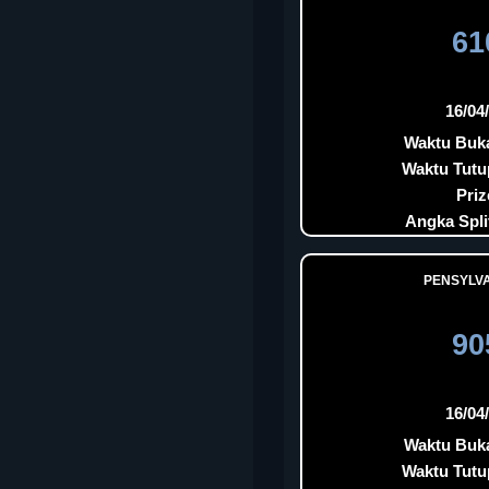
61
16/04
Waktu Buk
Waktu Tutu
Priz
Angka Spli
PENSYLVA
90
16/04
Waktu Buk
Waktu Tutu