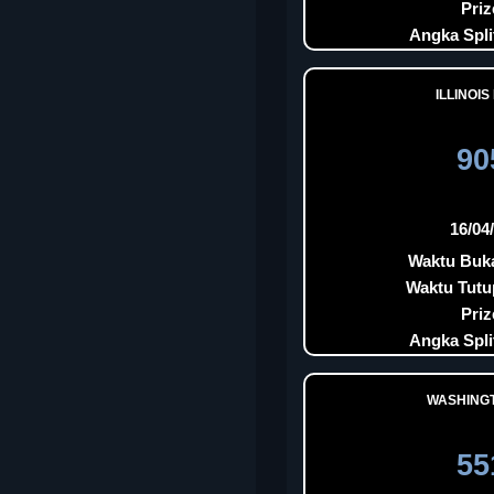
Priz
Angka Spli
ILLINOIS
90
16/04
Waktu Buk
Waktu Tutu
Priz
Angka Spli
WASHINGT
55