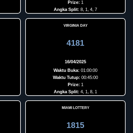
Prize:
1
Angka Split:
8, 1, 4, 7
VIRGINIA DAY
4181
16/04/2025
Waktu Buka:
01:00:00
Waktu Tutup:
00:45:00
Prize:
1
Angka Split:
4, 1, 8, 1
MIAMI LOTTERY
1815