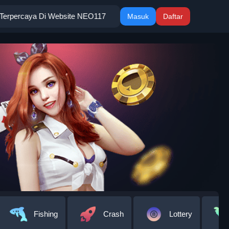
site NEO117
Masuk
Daftar
Fishing
Crash
Lottery