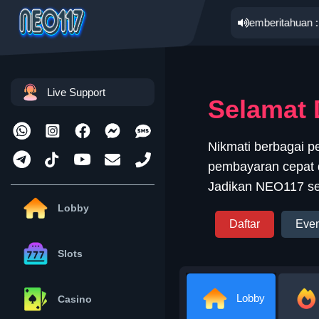
Pemberitahuan : Situs Resmi Menamp
Live Support
Selamat 
Nikmati berbagai p
pembayaran cepat 
Jadikan NEO117 seb
Lobby
Daftar
Even
Slots
Lobby
Casino