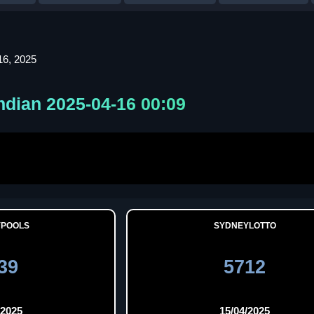
 16, 2025
ndian 2025-04-16 00:09
YPOOLS
SYDNEYLOTTO
39
5712
/2025
15/04/2025