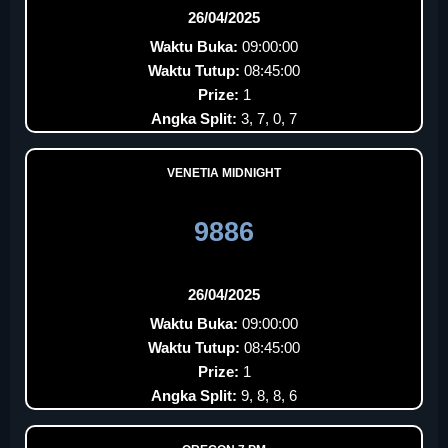
26/04/2025
Waktu Buka:
09:00:00
Waktu Tutup:
08:45:00
Prize:
1
Angka Split:
3, 7, 0, 7
VENETIA MIDNIGHT
9886
26/04/2025
Waktu Buka:
09:00:00
Waktu Tutup:
08:45:00
Prize:
1
Angka Split:
9, 8, 8, 6