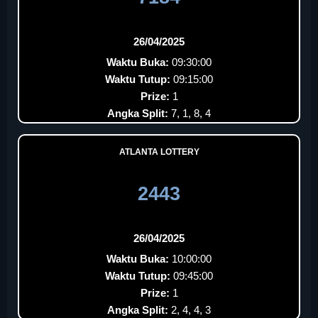
26/04/2025
Waktu Buka:
09:30:00
Waktu Tutup:
09:15:00
Prize:
1
Angka Split:
7, 1, 8, 4
ATLANTA LOTTERY
2443
26/04/2025
Waktu Buka:
10:00:00
Waktu Tutup:
09:45:00
Prize:
1
Angka Split:
2, 4, 4, 3