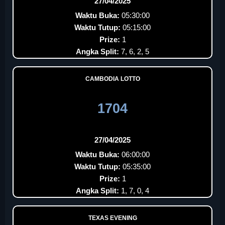
27/04/2025
Waktu Buka:
05:30:00
Waktu Tutup:
05:15:00
Prize:
1
Angka Split:
7, 6, 2, 5
CAMBODIA LOTTO
1704
27/04/2025
Waktu Buka:
06:00:00
Waktu Tutup:
05:35:00
Prize:
1
Angka Split:
1, 7, 0, 4
TEXAS EVENING