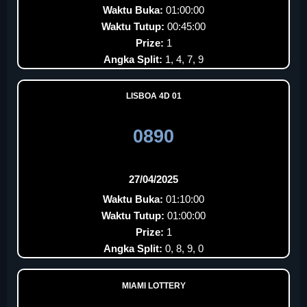
Waktu Buka:
01:00:00
Waktu Tutup:
00:45:00
Prize:
1
Angka Split:
1, 4, 7, 9
LISBOA 4D 01
0890
27/04/2025
Waktu Buka:
01:10:00
Waktu Tutup:
01:00:00
Prize:
1
Angka Split:
0, 8, 9, 0
MIAMI LOTTERY