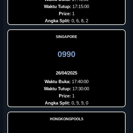
Waktu Tutup:
17:15:00
Prize:
1
Angka Split:
0, 6, 8, 2
SINGAPORE
0990
26/04/2025
Waktu Buka:
17:40:00
Waktu Tutup:
17:30:00
Prize:
1
Angka Split:
0, 9, 9, 0
HONGKONGPOOLS