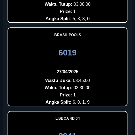
Waktu Tutup:
03:00:00
Prize:
1
Angka Split:
5, 3, 3, 0
BRASIL POOLS
6019
27/04/2025
Waktu Buka:
03:45:00
Waktu Tutup:
03:30:00
Prize:
1
Angka Split:
6, 0, 1, 9
LISBOA 4D 04