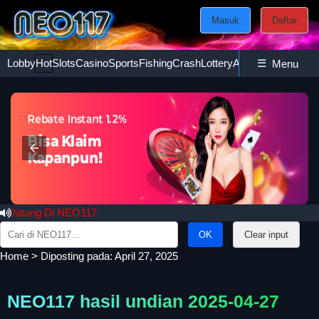
Masuk
Daftar
Lobby
Hot
Slots
Casino
Sports
Fishing
Crash
Lottery
Ayam
☰
Poker
Esport
Menu
tang Di NEO117
Search
Clear input
for:
Home
>
Diposting pada: April 27, 2025
NEO117 hasil undian 2025-04-27