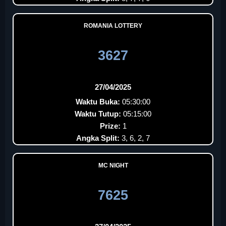
ROMANIA LOTTERY
3627
27/04/2025
Waktu Buka:
05:30:00
Waktu Tutup:
05:15:00
Prize:
1
Angka Split:
3, 6, 2, 7
MC NIGHT
7625