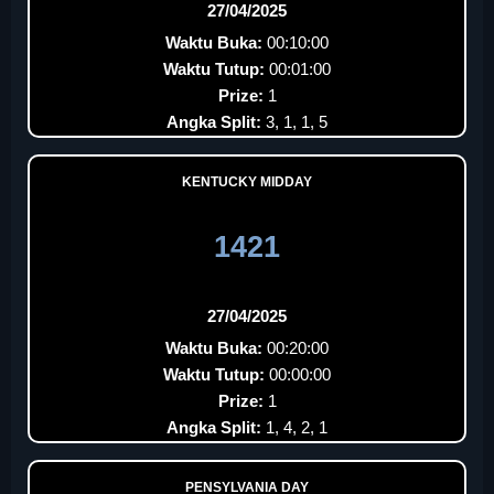
27/04/2025
Waktu Buka:
00:10:00
Waktu Tutup:
00:01:00
Prize:
1
Angka Split:
3, 1, 1, 5
KENTUCKY MIDDAY
1421
27/04/2025
Waktu Buka:
00:20:00
Waktu Tutup:
00:00:00
Prize:
1
Angka Split:
1, 4, 2, 1
PENSYLVANIA DAY