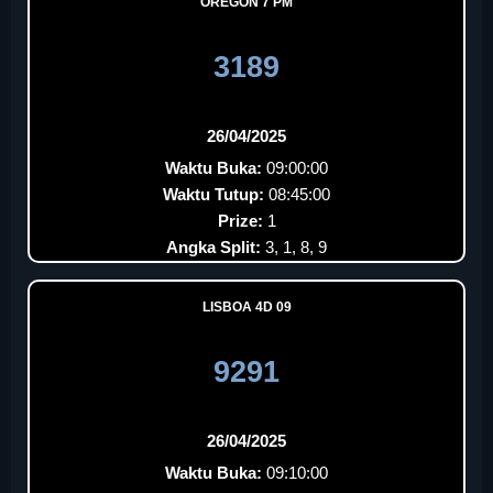
OREGON 7 PM
3189
26/04/2025
Waktu Buka:
09:00:00
Waktu Tutup:
08:45:00
Prize:
1
Angka Split:
3, 1, 8, 9
LISBOA 4D 09
9291
26/04/2025
Waktu Buka:
09:10:00