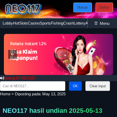
Masuk
Daftar
Lobby
Hot
Slots
Casino
Sports
Fishing
Crash
Lottery
Ayam
☰
Poker
Esport
Menu
tang Di NEO117
Search
Clear input
for:
Home
>
Diposting pada: May 13, 2025
NEO117 hasil undian 2025-05-13