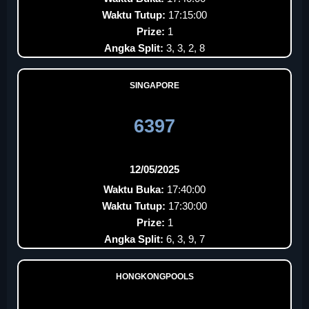
Waktu Tutup:
17:15:00
Prize:
1
Angka Split:
3, 3, 2, 8
SINGAPORE
6397
12/05/2025
Waktu Buka:
17:40:00
Waktu Tutup:
17:30:00
Prize:
1
Angka Split:
6, 3, 9, 7
HONGKONGPOOLS