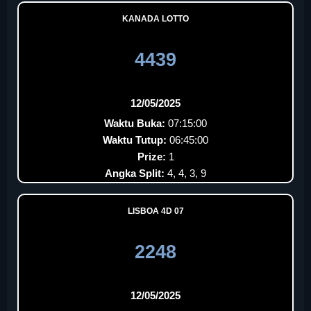
KANADA LOTTO
4439
12/05/2025
Waktu Buka:
07:15:00
Waktu Tutup:
06:45:00
Prize:
1
Angka Split:
4, 4, 3, 9
LISBOA 4D 07
2248
12/05/2025