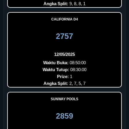
Angka Split:
9, 8, 8, 1
CALIFORNIA D4
2757
12/05/2025
Waktu Buka:
08:50:00
Waktu Tutup:
08:30:00
Prize:
1
Angka Split:
2, 7, 5, 7
SUNWAY POOLS
2859