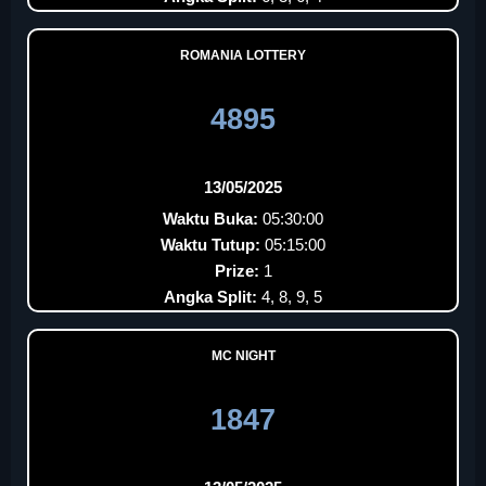
ROMANIA LOTTERY
4895
13/05/2025
Waktu Buka:
05:30:00
Waktu Tutup:
05:15:00
Prize:
1
Angka Split:
4, 8, 9, 5
MC NIGHT
1847