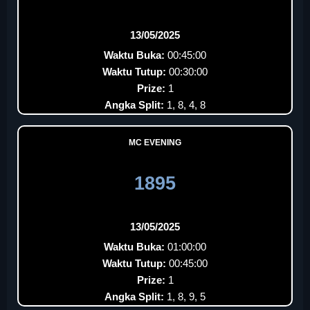
13/05/2025
Waktu Buka:
00:45:00
Waktu Tutup:
00:30:00
Prize:
1
Angka Split:
1, 8, 4, 8
MC EVENING
1895
13/05/2025
Waktu Buka:
01:00:00
Waktu Tutup:
00:45:00
Prize:
1
Angka Split:
1, 8, 9, 5