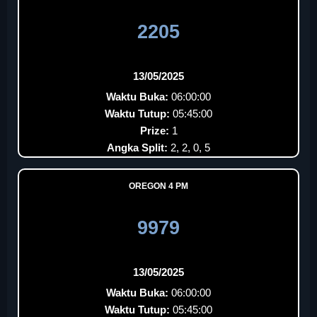
2205
13/05/2025
Waktu Buka:
06:00:00
Waktu Tutup:
05:45:00
Prize:
1
Angka Split:
2, 2, 0, 5
OREGON 4 PM
9979
13/05/2025
Waktu Buka:
06:00:00
Waktu Tutup:
05:45:00