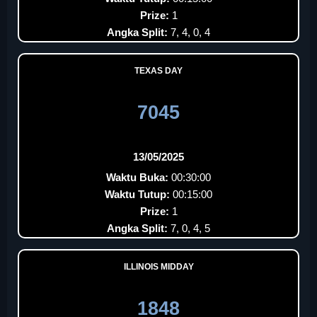
Prize:
1
Angka Split:
7, 4, 0, 4
TEXAS DAY
7045
13/05/2025
Waktu Buka:
00:30:00
Waktu Tutup:
00:15:00
Prize:
1
Angka Split:
7, 0, 4, 5
ILLINOIS MIDDAY
1848