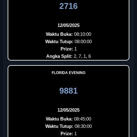
2716
12/05/2025
Waktu Buka:
08:10:00
Waktu Tutup:
08:00:00
Prize:
1
Angka Split:
2, 7, 1, 6
FLORIDA EVENING
9881
12/05/2025
Waktu Buka:
08:45:00
Waktu Tutup:
08:30:00
Prize:
1