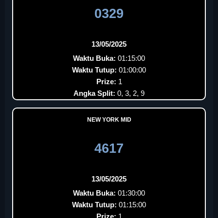
0329
13/05/2025
Waktu Buka:
01:15:00
Waktu Tutup:
01:00:00
Prize:
1
Angka Split:
0, 3, 2, 9
NEW YORK MID
4617
13/05/2025
Waktu Buka:
01:30:00
Waktu Tutup:
01:15:00
Prize:
1