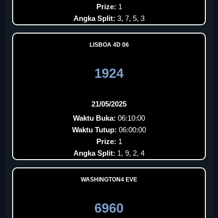
Prize:
1
Angka Split:
3, 7, 5, 3
LISBOA 4D 06
1924
21/05/2025
Waktu Buka:
06:10:00
Waktu Tutup:
06:00:00
Prize:
1
Angka Split:
1, 9, 2, 4
WASHINGTON4 EVE
6960