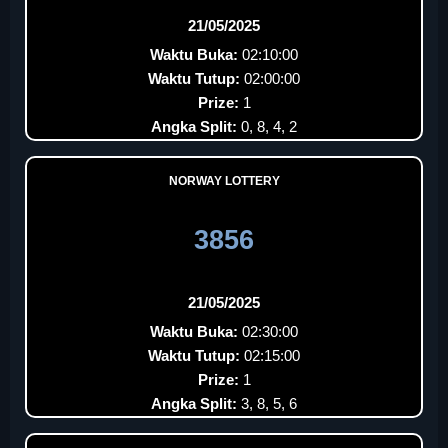
21/05/2025
Waktu Buka:
02:10:00
Waktu Tutup:
02:00:00
Prize:
1
Angka Split:
0, 8, 4, 2
NORWAY LOTTERY
3856
21/05/2025
Waktu Buka:
02:30:00
Waktu Tutup:
02:15:00
Prize:
1
Angka Split:
3, 8, 5, 6