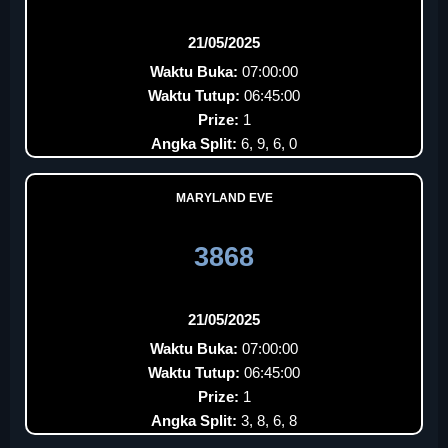
21/05/2025
Waktu Buka:
07:00:00
Waktu Tutup:
06:45:00
Prize:
1
Angka Split:
6, 9, 6, 0
MARYLAND EVE
3868
21/05/2025
Waktu Buka:
07:00:00
Waktu Tutup:
06:45:00
Prize:
1
Angka Split:
3, 8, 6, 8