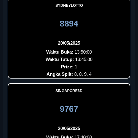
SYDNEYLOTTO
8894
20/05/2025
Waktu Buka:
13:50:00
Waktu Tutup:
13:45:00
Prize:
1
Angka Split:
8, 8, 9, 4
SINGAPORE6D
9767
20/05/2025
Waktu Buka:
17:40:00