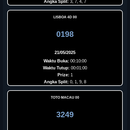
Angka Split:
3, 7, 4, 7
LISBOA 4D 00
0198
21/05/2025
Waktu Buka:
00:10:00
Waktu Tutup:
00:01:00
Prize:
1
Angka Split:
0, 1, 9, 8
TOTO MACAU 00
3249