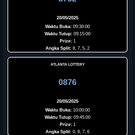
20/05/2025
Waktu Buka:
09:30:00
Waktu Tutup:
09:15:00
Prize:
1
Angka Split:
8, 7, 5, 2
ATLANTA LOTTERY
0876
20/05/2025
Waktu Buka:
10:00:00
Waktu Tutup:
09:45:00
Prize:
1
Angka Split:
0, 8, 7, 6