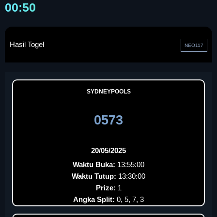
00:50
Hasil Togel
NEO117
SYDNEYPOOLS
0573
20/05/2025
Waktu Buka:
13:55:00
Waktu Tutup:
13:30:00
Prize:
1
Angka Split:
0, 5, 7, 3