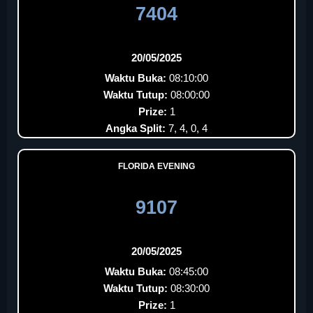
7404
20/05/2025
Waktu Buka:
08:10:00
Waktu Tutup:
08:00:00
Prize:
1
Angka Split:
7, 4, 0, 4
FLORIDA EVENING
9107
20/05/2025
Waktu Buka:
08:45:00
Waktu Tutup:
08:30:00
Prize:
1