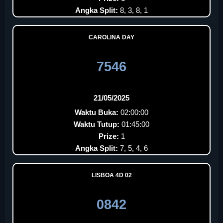
Angka Split:
8, 3, 8, 1
CAROLINA DAY
7546
21/05/2025
Waktu Buka:
02:00:00
Waktu Tutup:
01:45:00
Prize:
1
Angka Split:
7, 5, 4, 6
LISBOA 4D 02
0842