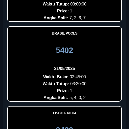
Waktu Tutup:
03:00:00
Prize:
1
Angka Split:
7, 2, 6, 7
BRASIL POOLS
5402
21/05/2025
Waktu Buka:
03:45:00
Waktu Tutup:
03:30:00
Prize:
1
Angka Split:
5, 4, 0, 2
LISBOA 4D 04