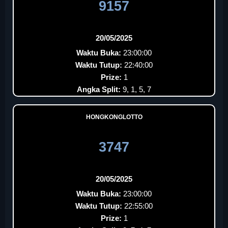
9157
20/05/2025
Waktu Buka:
23:00:00
Waktu Tutup:
22:40:00
Prize:
1
Angka Split:
9, 1, 5, 7
HONGKONGLOTTO
3747
20/05/2025
Waktu Buka:
23:00:00
Waktu Tutup:
22:55:00
Prize:
1