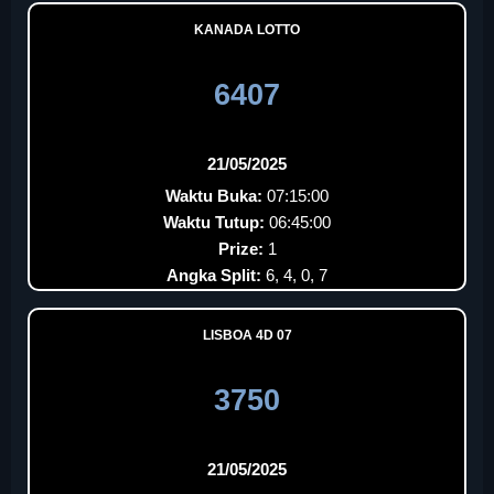
KANADA LOTTO
6407
21/05/2025
Waktu Buka:
07:15:00
Waktu Tutup:
06:45:00
Prize:
1
Angka Split:
6, 4, 0, 7
LISBOA 4D 07
3750
21/05/2025