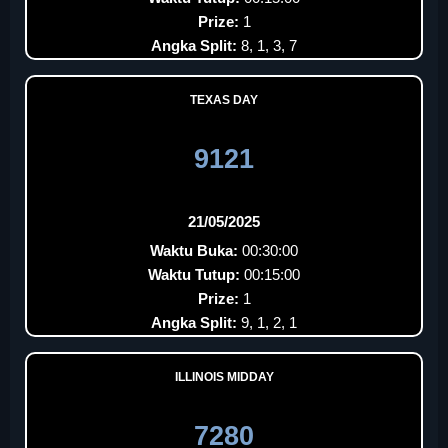
Prize:
1
Angka Split:
8, 1, 3, 7
TEXAS DAY
9121
21/05/2025
Waktu Buka:
00:30:00
Waktu Tutup:
00:15:00
Prize:
1
Angka Split:
9, 1, 2, 1
ILLINOIS MIDDAY
7280