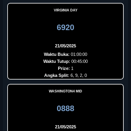
VIRGINIA DAY
6920
21/05/2025
Waktu Buka:
01:00:00
Waktu Tutup:
00:45:00
Prize:
1
Angka Split:
6, 9, 2, 0
WASHINGTON4 MID
0888
21/05/2025