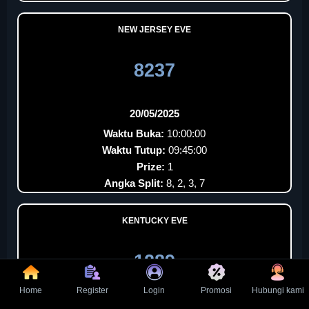
NEW JERSEY EVE
8237
20/05/2025
Waktu Buka:
10:00:00
Waktu Tutup:
09:45:00
Prize:
1
Angka Split:
8, 2, 3, 7
KENTUCKY EVE
1289
Home
Register
Login
Promosi
Hubungi kami
20/05/2025