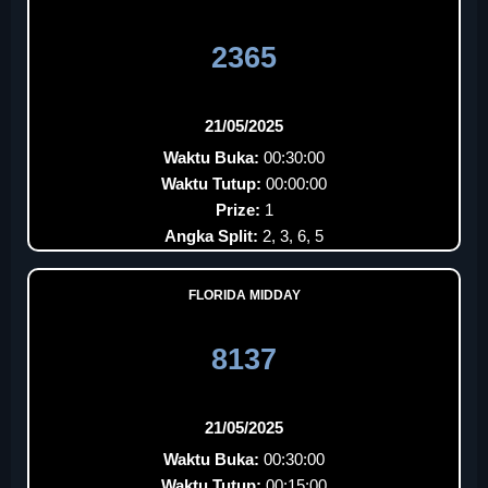
2365
21/05/2025
Waktu Buka:
00:30:00
Waktu Tutup:
00:00:00
Prize:
1
Angka Split:
2, 3, 6, 5
FLORIDA MIDDAY
8137
21/05/2025
Waktu Buka:
00:30:00
Waktu Tutup:
00:15:00