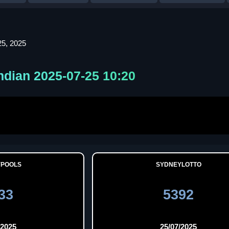
25, 2025
ndian 2025-07-25 10:20
YPOOLS
SYDNEYLOTTO
33
5392
/2025
25/07/2025