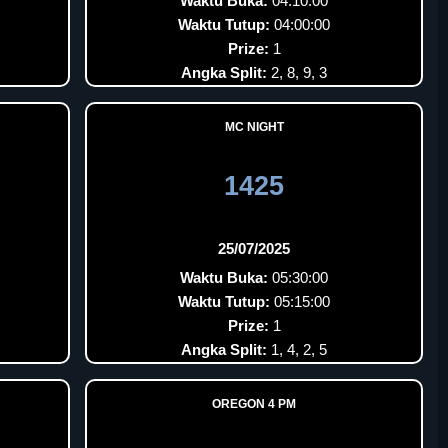
Waktu Buka:
04:10:00
Waktu Tutup:
04:00:00
Prize:
1
Angka Split:
2, 8, 9, 3
MC NIGHT
1425
25/07/2025
Waktu Buka:
05:30:00
Waktu Tutup:
05:15:00
Prize:
1
Angka Split:
1, 4, 2, 5
OREGON 4 PM