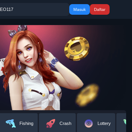
Masuk
Daftar
Fishing
Crash
Lottery