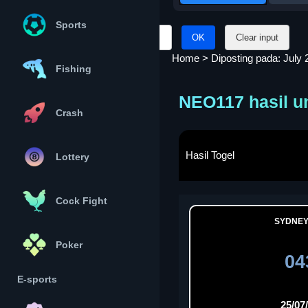
Sports
Search
Clear input
for:
Home
>
Diposting pada: July 
Fishing
NEO117 hasil u
Crash
Hasil Togel
Lottery
Cock Fight
SYDNE
Poker
04
E-sports
25/07