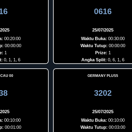
16
0616
/2025
25/07/2025
a:
00:20:00
Waktu Buka:
00:30:00
p:
00:00:00
Waktu Tutup:
00:00:00
e:
1
Prize:
1
t:
0, 1, 1, 6
Angka Split:
0, 6, 1, 6
CAU 00
GERMANY PLUS5
38
3202
/2025
25/07/2025
a:
00:10:00
Waktu Buka:
00:10:00
p:
00:01:00
Waktu Tutup:
00:03:00