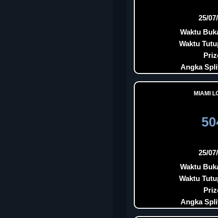
25/07
Waktu Buk
Waktu Tutu
Priz
Angka Spli
MIAMI L
50
25/07
Waktu Buk
Waktu Tutu
Priz
Angka Spli