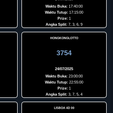
Waktu Buka:
17:40:00
Waktu Tutup:
17:15:00
Prize:
1
Angka Split:
7, 3, 6, 9
HONGKONGLOTTO
3754
24/07/2025
Waktu Buka:
23:00:00
Waktu Tutup:
22:55:00
Prize:
1
Angka Split:
3, 7, 5, 4
LISBOA 4D 00