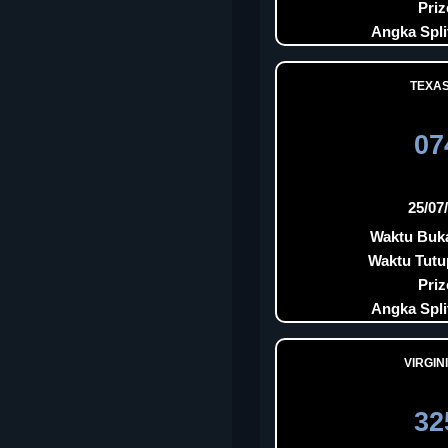
Priz
Angka Spli
TEXAS
07
25/07
Waktu Buk
Waktu Tutu
Priz
Angka Spli
VIRGIN
32