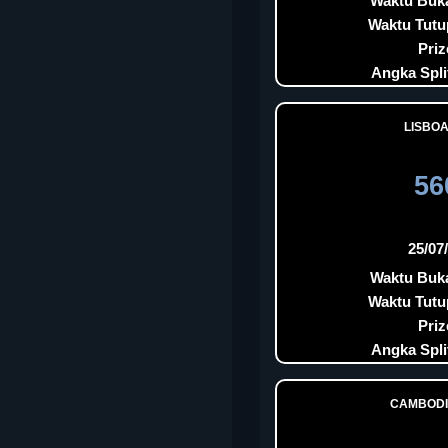
Waktu Buk
Waktu Tutu
Priz
Angka Spli
LISBOA
56
25/07
Waktu Buk
Waktu Tutu
Priz
Angka Spli
CAMBODI