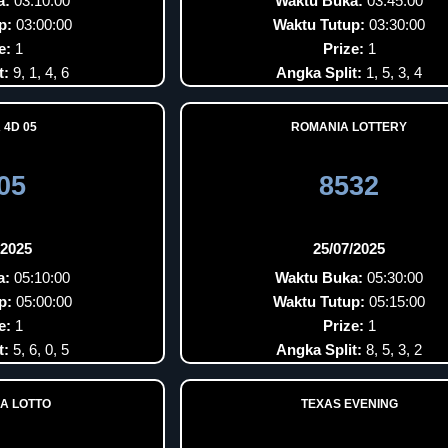
a:
03:10:00
Waktu Buka:
03:45:00
p:
03:00:00
Waktu Tutup:
03:30:00
e:
1
Prize:
1
t:
9, 1, 4, 6
Angka Split:
1, 5, 3, 4
 4D 05
ROMANIA LOTTERY
05
8532
/2025
25/07/2025
a:
05:10:00
Waktu Buka:
05:30:00
p:
05:00:00
Waktu Tutup:
05:15:00
e:
1
Prize:
1
t:
5, 6, 0, 5
Angka Split:
8, 5, 3, 2
A LOTTO
TEXAS EVENING