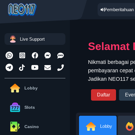
Pemberitahuan : Situs Resmi Menam
Live Support
Selamat 
Nikmati berbagai p
pembayaran cepat 
Jadikan NEO117 seb
Lobby
Daftar
Even
Slots
Lobby
Casino