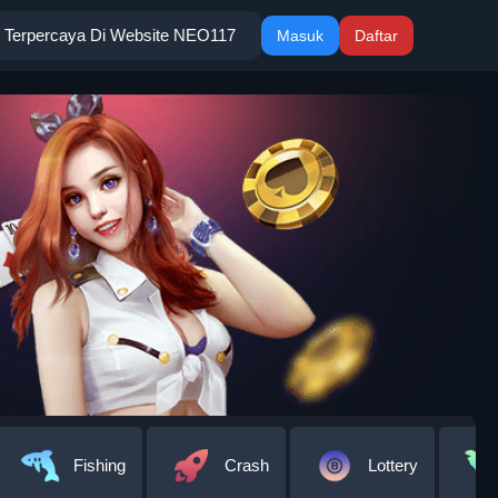
bsite NEO117
Masuk
Daftar
Fishing
Crash
Lottery