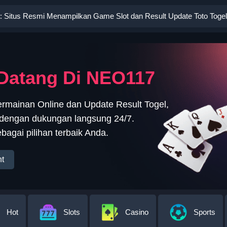
pilkan Game Slot dan Result Update Toto Togel Terpercaya Di We
Datang Di
NEO117
ermainan Online dan Update Result Togel,
dengan dukungan langsung 24/7.
agai pilihan terbaik Anda.
t
Hot
Slots
Casino
Sports