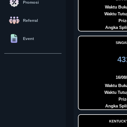
Promosi
Waktu Buk
Waktu Tutu
Referral
Priz
Angka Spli
Event
SINGA
43
16/08
Waktu Buk
Waktu Tutu
Priz
Angka Spli
KENTUCKY