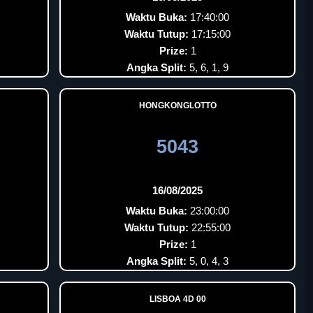
Waktu Buka:
17:40:00
Waktu Tutup:
17:15:00
Prize:
1
Angka Split:
5, 6, 1, 9
HONGKONGLOTTO
5043
16/08/2025
Waktu Buka:
23:00:00
Waktu Tutup:
22:55:00
Prize:
1
Angka Split:
5, 0, 4, 3
LISBOA 4D 00