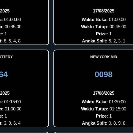
/2025
17/08/2025
a:
01:00:00
Waktu Buka:
01:00:00
p:
00:45:00
Waktu Tutup:
00:45:00
e:
1
Prize:
1
t:
8, 5, 4, 8
Angka Split:
5, 2, 3, 1
OTTERY
NEW YORK MID
64
0098
/2025
17/08/2025
a:
01:15:00
Waktu Buka:
01:30:00
p:
01:00:00
Waktu Tutup:
01:15:00
e:
1
Prize:
1
t:
3, 9, 6, 4
Angka Split:
0, 0, 9, 8