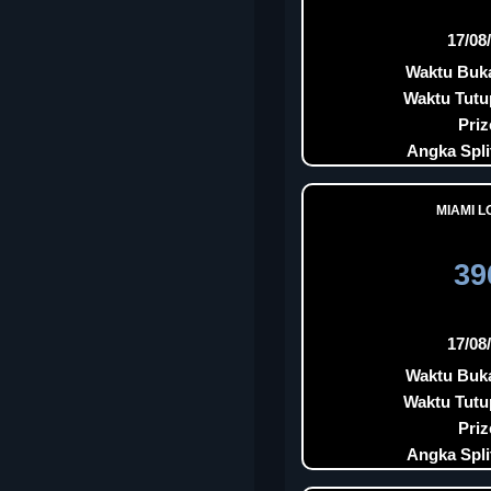
17/08
Waktu Buk
Waktu Tutu
Priz
Angka Spli
MIAMI L
39
17/08
Waktu Buk
Waktu Tutu
Priz
Angka Spli