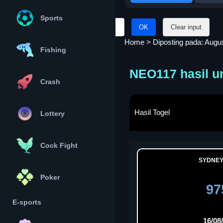
Sports
Search
Clear input
for:
Home
>
Diposting pada: Augu
Fishing
NEO117 hasil u
Crash
Hasil Togel
Lottery
Cock Fight
SYDNE
Poker
97
E-sports
16/08