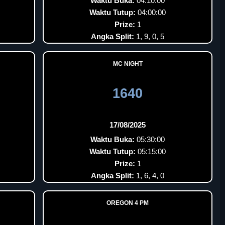
Waktu Buka:
04:10:00
Waktu Tutup:
04:00:00
Prize:
1
Angka Split:
1, 9, 0, 5
MC NIGHT
1640
17/08/2025
Waktu Buka:
05:30:00
Waktu Tutup:
05:15:00
Prize:
1
Angka Split:
1, 6, 4, 0
OREGON 4 PM