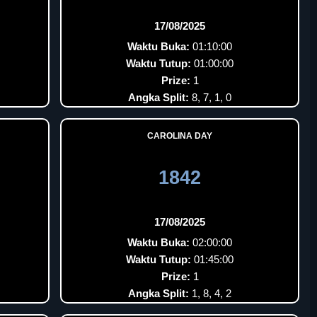
17/08/2025
Waktu Buka:
01:10:00
Waktu Tutup:
01:00:00
Prize:
1
Angka Split:
8, 7, 1, 0
CAROLINA DAY
1842
17/08/2025
Waktu Buka:
02:00:00
Waktu Tutup:
01:45:00
Prize:
1
Angka Split:
1, 8, 4, 2