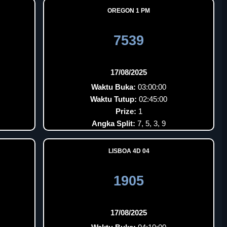
OREGON 1 PM
7539
17/08/2025
Waktu Buka:
03:00:00
Waktu Tutup:
02:45:00
Prize:
1
Angka Split:
7, 5, 3, 9
LISBOA 4D 04
1905
17/08/2025