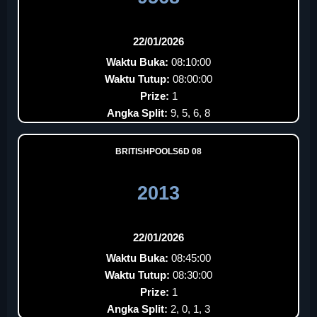
22/01/2026
Waktu Buka:
08:10:00
Waktu Tutup:
08:00:00
Prize:
1
Angka Split:
9, 5, 6, 8
BRITISHPOOLS6D 08
2013
22/01/2026
Waktu Buka:
08:45:00
Waktu Tutup:
08:30:00
Prize:
1
Angka Split:
2, 0, 1, 3