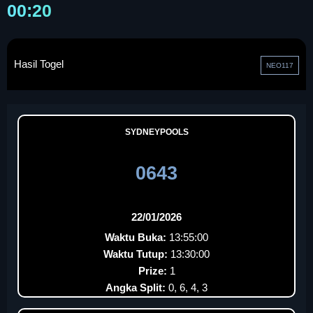
00:20
Hasil Togel
NEO117
SYDNEYPOOLS
0643
22/01/2026
Waktu Buka:
13:55:00
Waktu Tutup:
13:30:00
Prize:
1
Angka Split:
0, 6, 4, 3