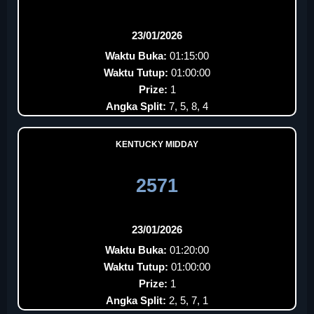
23/01/2026
Waktu Buka:
01:15:00
Waktu Tutup:
01:00:00
Prize:
1
Angka Split:
7, 5, 8, 4
KENTUCKY MIDDAY
2571
23/01/2026
Waktu Buka:
01:20:00
Waktu Tutup:
01:00:00
Prize:
1
Angka Split:
2, 5, 7, 1