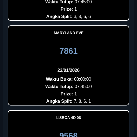
Waktu Tutup:
07:45:00
Prize:
1
Angka Split:
3, 9, 6, 6
MARYLAND EVE
7861
22/01/2026
Waktu Buka:
08:00:00
Waktu Tutup:
07:45:00
Prize:
1
Angka Split:
7, 8, 6, 1
LISBOA 4D 08
9568