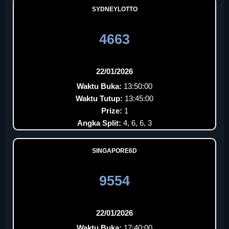
SYDNEYLOTTO
4663
22/01/2026
Waktu Buka:
13:50:00
Waktu Tutup:
13:45:00
Prize:
1
Angka Split:
4, 6, 6, 3
SINGAPORE6D
9554
22/01/2026
Waktu Buka:
17:40:00