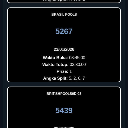
BRASIL POOLS
5267
23/01/2026
Waktu Buka:
03:45:00
Waktu Tutup:
03:30:00
Prize:
1
Angka Split:
5, 2, 6, 7
BRITISHPOOLS6D 03
5439