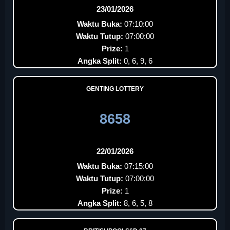
23/01/2026
Waktu Buka:
07:10:00
Waktu Tutup:
07:00:00
Prize:
1
Angka Split:
0, 6, 9, 6
GENTING LOTTERY
8658
22/01/2026
Waktu Buka:
07:15:00
Waktu Tutup:
07:00:00
Prize:
1
Angka Split:
8, 6, 5, 8