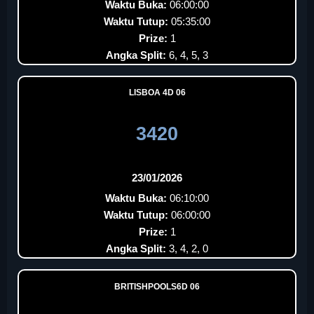
Waktu Buka:
06:00:00
Waktu Tutup:
05:35:00
Prize:
1
Angka Split:
6, 4, 5, 3
LISBOA 4D 06
3420
23/01/2026
Waktu Buka:
06:10:00
Waktu Tutup:
06:00:00
Prize:
1
Angka Split:
3, 4, 2, 0
BRITISHPOOLS6D 06