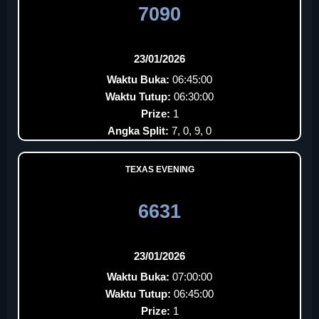
7090
23/01/2026
Waktu Buka:
06:45:00
Waktu Tutup:
06:30:00
Prize:
1
Angka Split:
7, 0, 9, 0
TEXAS EVENING
6631
23/01/2026
Waktu Buka:
07:00:00
Waktu Tutup:
06:45:00
Prize:
1