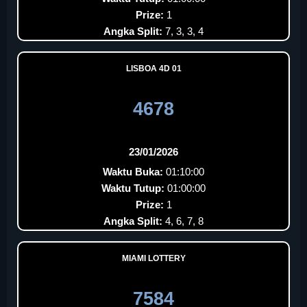
Prize:
1
Angka Split:
7, 3, 3, 4
LISBOA 4D 01
4678
23/01/2026
Waktu Buka:
01:10:00
Waktu Tutup:
01:00:00
Prize:
1
Angka Split:
4, 6, 7, 8
MIAMI LOTTERY
7584