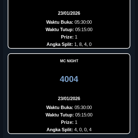
23/01/2026
Waktu Buka:
05:30:00
Waktu Tutup:
05:15:00
Prize:
1
Angka Split:
1, 8, 4, 0
MC NIGHT
4004
23/01/2026
Waktu Buka:
05:30:00
Waktu Tutup:
05:15:00
Prize:
1
Angka Split:
4, 0, 0, 4